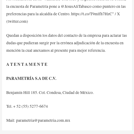
la encuesta de Parametría pone a @JesusAliTabasco como puntero en las
preferencias para la alcaldía de Centro. https://t.co/T9mlfh7HzC” / X
(twitter.com)
Quedan a disposición los datos del contacto de la empresa para aclarar las
dudas que pudieran surgir por la errónea adjudicación de la encuesta en
mención la cual anexamos al presente para mejor referencia.
A T E N T A M E N T E
PARAMETRÍA S.A DE C.V.
Benjamín Hill 185. Col. Condesa, Ciudad de México.
Tel. + 52 (55) 5277-6674
Mail:
parametria@parametria.com.mx