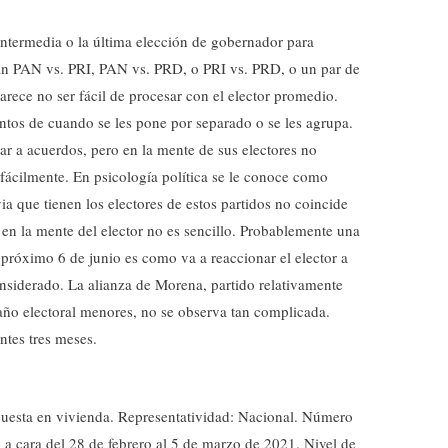
intermedia o la última elección de gobernador para
an PAN vs. PRI, PAN vs. PRD, o PRI vs. PRD, o un par de
 parece no ser fácil de procesar con el elector promedio.
puntos de cuando se les pone por separado o se les agrupa.
ar a acuerdos, pero en la mente de sus electores no
fácilmente. En psicología política se le conoce como
a que tienen los electores de estos partidos no coincide
a en la mente del elector no es sencillo. Probablemente una
 próximo 6 de junio es como va a reaccionar el elector a
nsiderado. La alianza de Morena, partido relativamente
año electoral menores, no se observa tan complicada.
ntes tres meses.
uesta en vivienda. Representatividad: Nacional. Número
a a cara del 28 de febrero al 5 de marzo de 2021. Nivel de